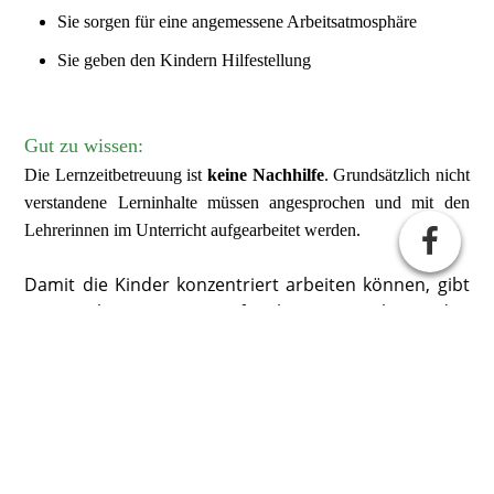
Sie sorgen für eine angemessene Arbeitsatmosphäre
Sie geben den Kindern Hilfestellung
Gut zu wissen:
Die Lernzeitbetreuung ist
keine Nachhilfe
. Grundsätzlich nicht
verstandene Lerninhalte müssen angesprochen und mit den
Lehrerinnen im Unterricht aufgearbeitet werden.
Damit die Kinder konzentriert arbeiten können, gibt
es Regeln in Bezug auf Arbeitsatmosphäre, den
Umgang mit Material und das soziale Miteinander.
Die Lernzeit wird vorwiegend von Lehrkräften und
pädagogischen MitarbeiterInnen und Mitarbeiter in
Doppelbesetzung durchgeführt.
In der Lernzeit sollen die Kinder konzentriert,